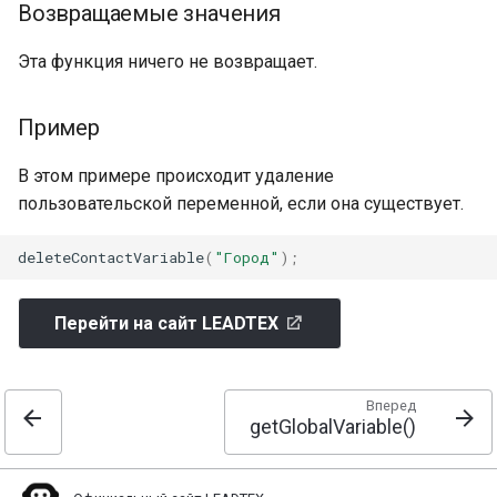
методы
Возвращаемые значения
и
я
Примеры реализации API
Эта функция ничего не возвращает.
интеграций
п
Пример
о
В этом примере происходит удаление
и
пользовательской переменной, если она существует.
с
к
deleteContactVariable
(
"Город"
);
а
Перейти на сайт LEADTEX
Вперед
getGlobalVariable()