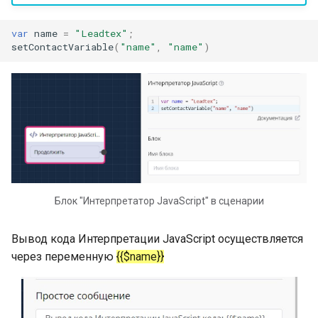
методы
и
deleteGlobalVariable()
var
name
=
"Leadtex"
;
я
Примеры реализации API
setContactVariable
(
"name"
,
"name"
)
интеграций
hasContactTag()
п
о
setContactTag()
и
deleteContactTag()
с
sendMessage()
к
а
goToBlock()
Блок "Интерпретатор JavaScript" в сценарии
disableContinue()
Вывод кода Интерпретации JavaScript осуществляется
через переменную
{{$name}}