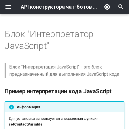
API конструктора чат-ботов LEADTEX
И
н
Блок "Интерпретатор
Основы
Основы
Пример интерпретации
События Telegram
LEADTEX
Счета
Схема списка
Ссылки на медиафайлы
setContactVariable()
Любое событие Telegram
и
JavaScript"
кода JavaScript
ц
Аккаунт
Переменные
Свободные счета
Элементы списка
setContactByTelegramId()
и
Блок "Интерпретация JavaScript" - это блок
Сообщения
Функции
Реферальная система
getContactVariable()
а
предназначенный для выполнения JavaScript кода
Рассылка
Теги
setContactById()
л
Пример интерпретации кода JavaScript
и
Контакты
Пользовательские
deleteContactVariable()
з
переменные
Информация
Списки
getGlobalVariable()
а
Для установки используется специальная функция
ц
Дополнительные
setGlobalVariable()
setContactVariable